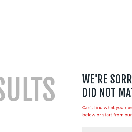
PREȚURI
SERVICII
MEDIA
CONTACT
SULTS
WE'RE SORR
DID NOT MA
Can't find what you n
below or start from
ou