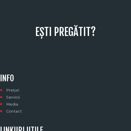
EȘTI PREGĂTIT?
INFO
Prețuri
Servicii
Media
Contact
LINKURI UTILE